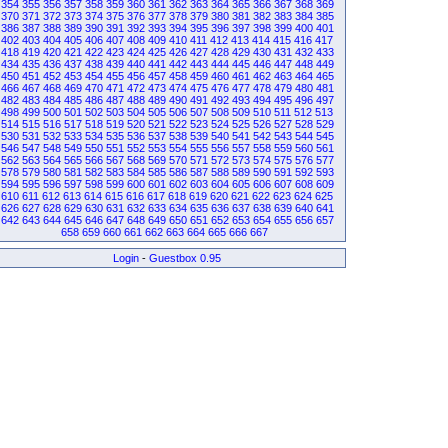
354
355
356
357
358
359
360
361
362
363
364
365
366
367
368
369
370
371
372
373
374
375
376
377
378
379
380
381
382
383
384
385
386
387
388
389
390
391
392
393
394
395
396
397
398
399
400
401
402
403
404
405
406
407
408
409
410
411
412
413
414
415
416
417
418
419
420
421
422
423
424
425
426
427
428
429
430
431
432
433
434
435
436
437
438
439
440
441
442
443
444
445
446
447
448
449
450
451
452
453
454
455
456
457
458
459
460
461
462
463
464
465
466
467
468
469
470
471
472
473
474
475
476
477
478
479
480
481
482
483
484
485
486
487
488
489
490
491
492
493
494
495
496
497
498
499
500
501
502
503
504
505
506
507
508
509
510
511
512
513
514
515
516
517
518
519
520
521
522
523
524
525
526
527
528
529
530
531
532
533
534
535
536
537
538
539
540
541
542
543
544
545
546
547
548
549
550
551
552
553
554
555
556
557
558
559
560
561
562
563
564
565
566
567
568
569
570
571
572
573
574
575
576
577
578
579
580
581
582
583
584
585
586
587
588
589
590
591
592
593
594
595
596
597
598
599
600
601
602
603
604
605
606
607
608
609
610
611
612
613
614
615
616
617
618
619
620
621
622
623
624
625
626
627
628
629
630
631
632
633
634
635
636
637
638
639
640
641
642
643
644
645
646
647
648
649
650
651
652
653
654
655
656
657
658
659
660
661
662
663
664
665
666
667
Login
-
Guestbox 0.95