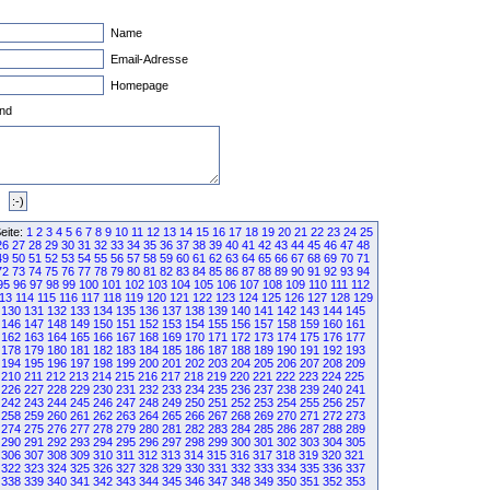
Name
Email-Adresse
Homepage
nd
eite:
1
2
3
4
5
6
7
8
9
10
11
12
13
14
15
16
17
18
19
20
21
22
23
24
25
26
27
28
29
30
31
32
33
34
35
36
37
38
39
40
41
42
43
44
45
46
47
48
49
50
51
52
53
54
55
56
57
58
59
60
61
62
63
64
65
66
67
68
69
70
71
72
73
74
75
76
77
78
79
80
81
82
83
84
85
86
87
88
89
90
91
92
93
94
95
96
97
98
99
100
101
102
103
104
105
106
107
108
109
110
111
112
13
114
115
116
117
118
119
120
121
122
123
124
125
126
127
128
129
130
131
132
133
134
135
136
137
138
139
140
141
142
143
144
145
146
147
148
149
150
151
152
153
154
155
156
157
158
159
160
161
162
163
164
165
166
167
168
169
170
171
172
173
174
175
176
177
178
179
180
181
182
183
184
185
186
187
188
189
190
191
192
193
194
195
196
197
198
199
200
201
202
203
204
205
206
207
208
209
210
211
212
213
214
215
216
217
218
219
220
221
222
223
224
225
226
227
228
229
230
231
232
233
234
235
236
237
238
239
240
241
242
243
244
245
246
247
248
249
250
251
252
253
254
255
256
257
258
259
260
261
262
263
264
265
266
267
268
269
270
271
272
273
274
275
276
277
278
279
280
281
282
283
284
285
286
287
288
289
290
291
292
293
294
295
296
297
298
299
300
301
302
303
304
305
306
307
308
309
310
311
312
313
314
315
316
317
318
319
320
321
322
323
324
325
326
327
328
329
330
331
332
333
334
335
336
337
338
339
340
341
342
343
344
345
346
347
348
349
350
351
352
353