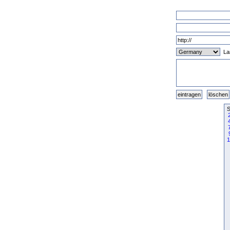
La
S
1