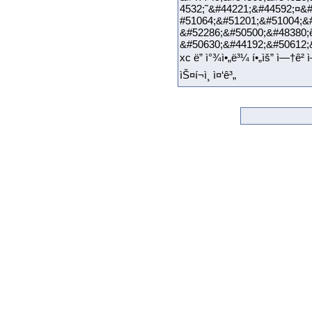
4532;˜&#44221;&#44592;¤&#
#51064;&#51201;&#51004;&
&#52286;&#50500;&#48380;
&#50630;&#44192;&#50612;&
xc ë” ì°¾ì•„ë³¼ í•„ìš” ì—†ê² ì–´
ìŠ¤í¬ì¸ ì¤‘ê³„