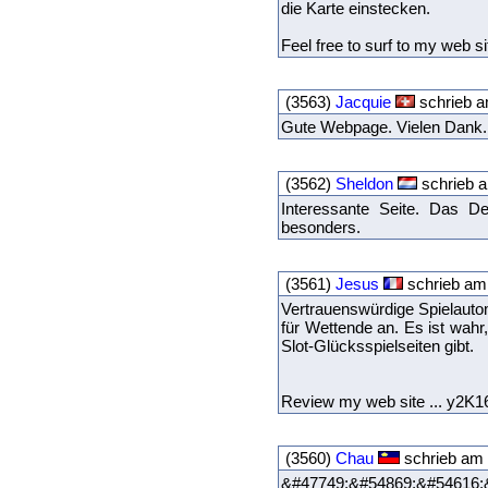
die Karte einstecken.
Feel free to surf to my web si
(3563)
Jacquie
schrieb a
Gute Webpage. Vielen Dank
(3562)
Sheldon
schrieb a
Interessante Seite. Das De
besonders.
(3561)
Jesus
schrieb am 
Vertrauenswürdige Spielaut
für Wettende an. Es ist wahr
Slot-Glücksspielseiten gibt.
Review my web site ... y2K1
(3560)
Chau
schrieb am 
&#47749;&#54869;&#54616;