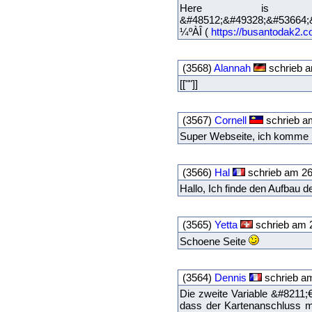
Here is
&#48512;&#49328;&#53664
¼ºÀÎ (
https://busantodak2.c
(3568)
Alannah
schrieb a
[[""]]
(3567)
Cornell
schrieb am
Super Webseite, ich komme 
(3566)
Hal
schrieb am 26
Hallo, Ich finde den Aufbau d
(3565)
Yetta
schrieb am 2
Schoene Seite
(3564)
Dennis
schrieb am
Die zweite Variable &#8211;€
dass der Kartenanschluss m