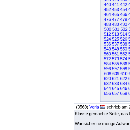
440
441
442
452
453
454
464
465
466
476
477
478
488
489
490
500
501
502
512
513
514
524
525
526
536
537
538
548
549
550
560
561
562
572
573
574
584
585
586
596
597
598
608
609
610
620
621
622
632
633
634
644
645
646
656
657
658
(3569)
Verla
schrieb am 2
Klasse gemachte Seite, das L
War sicher ne menge Aufwan