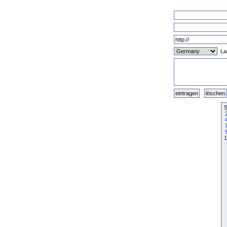
La
S
1