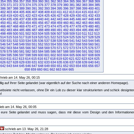
354
355
356
357
358
359
360
361
362
363
364
365
366
367
368
369
370
371
372
373
374
375
376
377
378
379
380
381
382
383
384
385
386
387
388
389
390
391
392
393
394
395
396
397
398
399
400
401
402
403
404
405
406
407
408
409
410
411
412
413
414
415
416
417
418
419
420
421
422
423
424
425
426
427
428
429
430
431
432
433
434
435
436
437
438
439
440
441
442
443
444
445
446
447
448
449
450
451
452
453
454
455
456
457
458
459
460
461
462
463
464
465
466
467
468
469
470
471
472
473
474
475
476
477
478
479
480
481
482
483
484
485
486
487
488
489
490
491
492
493
494
495
496
497
498
499
500
501
502
503
504
505
506
507
508
509
510
511
512
513
514
515
516
517
518
519
520
521
522
523
524
525
526
527
528
529
530
531
532
533
534
535
536
537
538
539
540
541
542
543
544
545
546
547
548
549
550
551
552
553
554
555
556
557
558
559
560
561
562
563
564
565
566
567
568
569
570
571
572
573
574
575
576
577
578
579
580
581
582
583
584
585
586
587
588
589
590
591
592
593
594
595
596
597
598
599
600
601
602
603
604
605
606
607
608
609
610
611
612
613
614
615
616
617
618
619
620
621
622
623
624
625
626
627
628
629
630
631
632
633
634
635
636
637
638
639
640
641
642
643
644
645
646
647
648
649
650
651
652
653
654
655
656
657
658
659
660
661
662
663
664
665
hrieb am 14. May 26, 00:15
llig auf Ihrer Seite gelandet (war eigentlich auf der Suche nach einer anderen Homepage).
ebsiete nicht verlassen, ohne Dir ein Lob zu dieser klar strukturierten und schick designte
n!
ieb am 14. May 26, 00:05
auf eure Seite gelandet und muss sagen, dass mir diese vom Design und den Informatione
schrieb am 13. May 26, 21:28