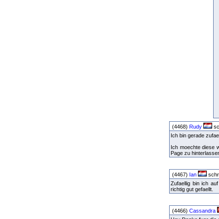
(4468)
Rudy
sc
Ich bin gerade zufae
Ich moechte diese w
Page zu hinterlasse
(4467)
Ian
schr
Zufaellig bin ich 
richtig gut gefaellt.
(4466)
Cassandra