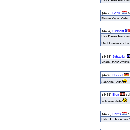
Hey Danke fuer die 
(4465)
Genie
sc
Klasse Page. Viele
(4464)
Clement
Hey Danke fuer die 
Macht weiter so. Da
(4463)
Sebastian
Vielen Dank! Wollt i
(4462)
Blondell
Schoene Seite
(4461)
Ellen
sch
Schoene Seite
(4460)
Harris
s
Hallo, Ich finde den