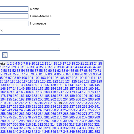
Name
Email-Adresse
Homepage
nd
eite:
1
2
3
4
5
6
7
8
9
10
11
12
13
14
15
16
17
18
19
20
21
22
23
24
25
26
27
28
29
30
31
32
33
34
35
36
37
38
39
40
41
42
43
44
45
46
47
48
49
50
51
52
53
54
55
56
57
58
59
60
61
62
63
64
65
66
67
68
69
70
71
72
73
74
75
76
77
78
79
80
81
82
83
84
85
86
87
88
89
90
91
92
93
94
95
96
97
98
99
100
101
102
103
104
105
106
107
108
109
110
111
112
13
114
115
116
117
118
119
120
121
122
123
124
125
126
127
128
129
130
131
132
133
134
135
136
137
138
139
140
141
142
143
144
145
146
147
148
149
150
151
152
153
154
155
156
157
158
159
160
161
162
163
164
165
166
167
168
169
170
171
172
173
174
175
176
177
178
179
180
181
182
183
184
185
186
187
188
189
190
191
192
193
194
195
196
197
198
199
200
201
202
203
204
205
206
207
208
209
210
211
212
213
214
215
216
217
218
219
220
221
222
223
224
225
226
227
228
229
230
231
232
233
234
235
236
237
238
239
240
241
242
243
244
245
246
247
248
249
250
251
252
253
254
255
256
257
258
259
260
261
262
263
264
265
266
267
268
269
270
271
272
273
274
275
276
277
278
279
280
281
282
283
284
285
286
287
288
289
290
291
292
293
294
295
296
297
298
299
300
301
302
303
304
305
306
307
308
309
310
311
312
313
314
315
316
317
318
319
320
321
322
323
324
325
326
327
328
329
330
331
332
333
334
335
336
337
338
339
340
341
342
343
344
345
346
347
348
349
350
351
352
353