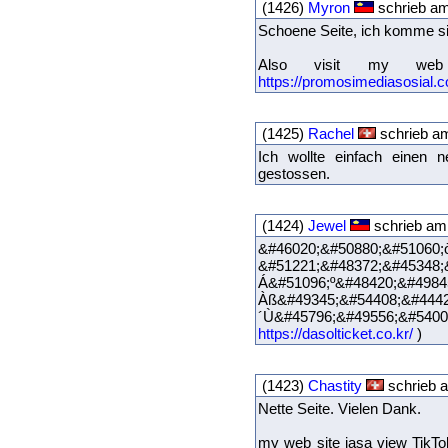
(1426)
Myron
schrieb am
Schoene Seite, ich komme si
Also visit my web
https://promosimediasosial.com
(1425)
Rachel
schrieb am
Ich wollte einfach einen n
gestossen.
(1424)
Jewel
schrieb am
&#46020;&#50880;&#51060;
&#51221;&#48372;&#45348;
Á&#51096;º&#48420;&#4984
Àß&#49345;&#544
´Ù&#45796;&#49556;&#5
https://dasolticket.co.kr/
)
(1423)
Chastity
schrieb a
Nette Seite. Vielen Dank.
my web site jasa view TikT