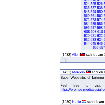
524
525
526
536
537
538
548
549
550
560
561
562
572
573
574
584
585
586
596
597
598
608
609
610
620
621
622
632
633
634
644
645
646
656
657
(1432)
Allen
schrieb am 
[[""]]
(1431)
Margery
schrieb 
Super Webseite, ich komme s
Feel free to visit
https://promosimediasosial.c
(1430)
Kattie
schrieb am 