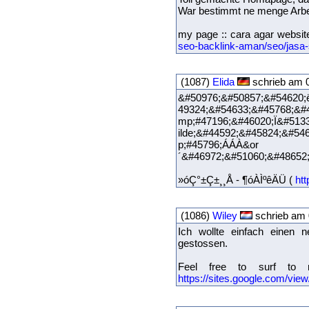
War bestimmt ne menge Arbe
my page :: cara agar website
seo-backlink-aman/seo/jasa
(1087)
Elida
schrieb am 0
&#50976;&#50857;&#54620;
49324;&#54633;&#45768;&#
mp;#47196;&#46020;Ï&#513
ilde;&#44592;&#45824;&#5
p;#45796;ÁÁÀ&or &#49
´&#46972;&#51060;&#48652
»óÇ°±Ç±¸¸Å - ¶óÀÌºêÄÜ (
htt
(1086)
Wiley
schrieb am 
Ich wollte einfach einen n
gestossen.
Feel free to surf to m
https://sites.google.com/view