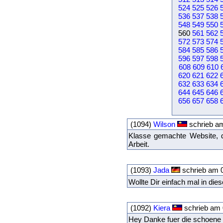
524
525
526
536
537
538
548
549
550
560
561
562
572
573
574
584
585
586
596
597
598
608
609
610
620
621
622
632
633
634
644
645
646
656
657
658
(1094)
Wilson
schrieb a
Klasse gemachte Website, da
Arbeit.
(1093)
Jada
schrieb am 
Wollte Dir einfach mal in di
(1092)
Kiera
schrieb am 
Hey Danke fuer die schoene Z