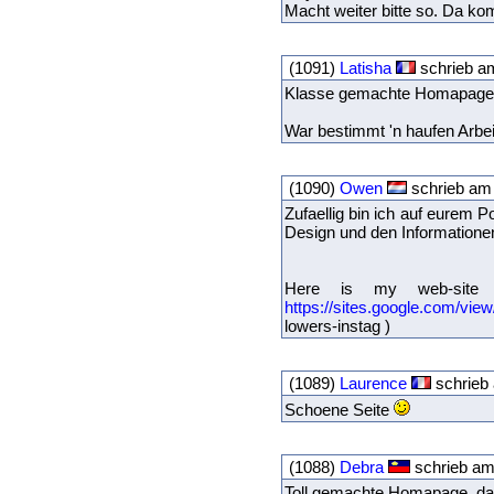
Macht weiter bitte so. Da ko
(1091)
Latisha
schrieb am
Klasse gemachte Homapage, d
War bestimmt 'n haufen Arbei
(1090)
Owen
schrieb am 
Zufaellig bin ich auf eurem P
Design und den Informationen r
Here is my web-site .
https://sites.google.com/vie
lowers-instag )
(1089)
Laurence
schrieb 
Schoene Seite
(1088)
Debra
schrieb am
Toll gemachte Homapage, das 