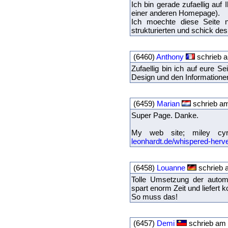
Ich bin gerade zufaellig auf
einer anderen Homepage).
Ich moechte diese Seite n
strukturierten und schick des
(6460)
Anthony
schrieb a
Zufaellig bin ich auf eure S
Design und den Informationen 
(6459)
Marian
schrieb am
Super Page. Danke.
My web site; miley cy
leonhardt.de/whispered-herv
(6458)
Louanne
schrieb a
Tolle Umsetzung der automa
spart enorm Zeit und liefert 
So muss das!
(6457)
Demi
schrieb am 