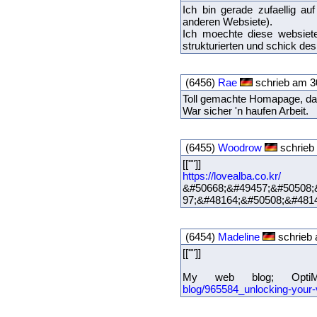
Ich bin gerade zufaellig a
anderen Websiete).
Ich moechte diese websiete
strukturierten und schick de
(6456)
Rae
schrieb am 30
Toll gemachte Homapage, das 
War sicher 'n haufen Arbeit.
(6455)
Woodrow
schrieb 
[[""]]
https://lovealba.co.kr/
&#50668;&#49457;&#50508;
97;&#48164;&#50508;&#48148;
(6454)
Madeline
schrieb 
[[""]]
My web blog; Opt
blog/965584_unlocking-your-vi