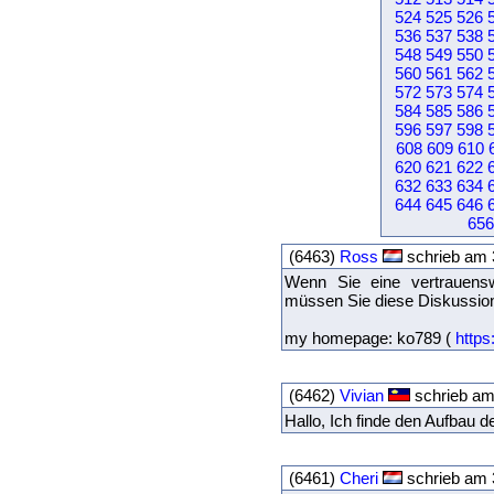
524
525
526
536
537
538
548
549
550
560
561
562
572
573
574
584
585
586
596
597
598
608
609
610
620
621
622
632
633
634
644
645
646
656
(6463)
Ross
schrieb am 3
Wenn Sie eine vertrauensw
müssen Sie diese Diskussion
my homepage: ko789 (
https
(6462)
Vivian
schrieb am 
Hallo, Ich finde den Aufbau d
(6461)
Cheri
schrieb am 3