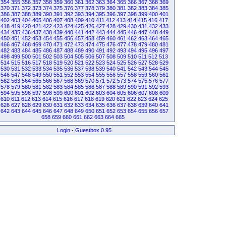
354
355
356
357
358
359
360
361
362
363
364
365
366
367
368
369
370
371
372
373
374
375
376
377
378
379
380
381
382
383
384
385
386
387
388
389
390
391
392
393
394
395
396
397
398
399
400
401
402
403
404
405
406
407
408
409
410
411
412
413
414
415
416
417
418
419
420
421
422
423
424
425
426
427
428
429
430
431
432
433
434
435
436
437
438
439
440
441
442
443
444
445
446
447
448
449
450
451
452
453
454
455
456
457
458
459
460
461
462
463
464
465
466
467
468
469
470
471
472
473
474
475
476
477
478
479
480
481
482
483
484
485
486
487
488
489
490
491
492
493
494
495
496
497
498
499
500
501
502
503
504
505
506
507
508
509
510
511
512
513
514
515
516
517
518
519
520
521
522
523
524
525
526
527
528
529
530
531
532
533
534
535
536
537
538
539
540
541
542
543
544
545
546
547
548
549
550
551
552
553
554
555
556
557
558
559
560
561
562
563
564
565
566
567
568
569
570
571
572
573
574
575
576
577
578
579
580
581
582
583
584
585
586
587
588
589
590
591
592
593
594
595
596
597
598
599
600
601
602
603
604
605
606
607
608
609
610
611
612
613
614
615
616
617
618
619
620
621
622
623
624
625
626
627
628
629
630
631
632
633
634
635
636
637
638
639
640
641
642
643
644
645
646
647
648
649
650
651
652
653
654
655
656
657
658
659
660
661
662
663
664
665
Login
-
Guestbox 0.95