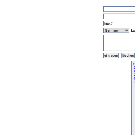
La
S
1