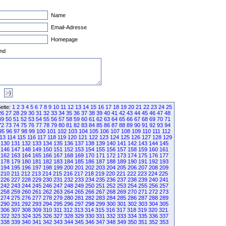
Name
Email-Adresse
Homepage
nd
eite:
1
2
3
4
5
6
7
8
9
10
11
12
13
14
15
16
17
18
19
20
21
22
23
24
25
26
27
28
29
30
31
32
33
34
35
36
37
38
39
40
41
42
43
44
45
46
47
48
49
50
51
52
53
54
55
56
57
58
59
60
61
62
63
64
65
66
67
68
69
70
71
72
73
74
75
76
77
78
79
80
81
82
83
84
85
86
87
88
89
90
91
92
93
94
95
96
97
98
99
100
101
102
103
104
105
106
107
108
109
110
111
112
13
114
115
116
117
118
119
120
121
122
123
124
125
126
127
128
129
130
131
132
133
134
135
136
137
138
139
140
141
142
143
144
145
146
147
148
149
150
151
152
153
154
155
156
157
158
159
160
161
162
163
164
165
166
167
168
169
170
171
172
173
174
175
176
177
178
179
180
181
182
183
184
185
186
187
188
189
190
191
192
193
194
195
196
197
198
199
200
201
202
203
204
205
206
207
208
209
210
211
212
213
214
215
216
217
218
219
220
221
222
223
224
225
226
227
228
229
230
231
232
233
234
235
236
237
238
239
240
241
242
243
244
245
246
247
248
249
250
251
252
253
254
255
256
257
258
259
260
261
262
263
264
265
266
267
268
269
270
271
272
273
274
275
276
277
278
279
280
281
282
283
284
285
286
287
288
289
290
291
292
293
294
295
296
297
298
299
300
301
302
303
304
305
306
307
308
309
310
311
312
313
314
315
316
317
318
319
320
321
322
323
324
325
326
327
328
329
330
331
332
333
334
335
336
337
338
339
340
341
342
343
344
345
346
347
348
349
350
351
352
353