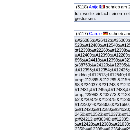
(5118)
Antje
schrieb am 2
Ich wollte einfach einen n
gestossen.
(5117)
Carole
schrieb am
&#26085;&#26412;&#35069;
523;&#12489;&#12540;&#12
;#12398;&#22269;&#12398;&
&#12409;&#12390;&#12289;
896;&#24418;&#12398;&#32
;#38750;&#24120;&#12395;&
&#12395;&#12354;&#12426;
middot;&#12513;&#12540;&
amp;#12399;&#12289;&#199
98;&#24037;&#31243;&#124
#12481;&#12455;&#12483;&
amp;#29992;&#32773;&#123
52;&#20379;&#12375;&#123
#12290;¤¹&#38306;&#31680
;&#12420;&#12289;&#34920
2450;&#12523;&#12373;&#1
p;#24213;&#30340;&#12395
;&#12428;&#12383;&#21830
2356;&#12398;&#12364;&#2