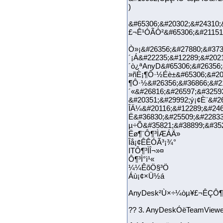
)
&#65306;&#20302;&#24310;
£¬Ê¹ÓÃÒ²&#65306;&#21151;
Ò»¡&#26356;&#27880;&#373
´¡Á&#22235;&#12289;&#202
´ò¿ªAnyD&#65306;&#26356;
»ñÈ¡¶Ô·½Éè±&#65306;&#202
¶Ô·½&#26356;&#36866;&#21
´«&#26816;&#26597;&#3259
&#20351;&#29992;ý¡¢È¨&#2
ÎÄ¼&#20116;&#12289;&#246
Ë&#36830;&#25509;&#22833
µ÷Õ&#35821;&#38899;&#35
Ëø¶¨Ô¶³ÌÆÁÄ»
Îå¡¢ÊÊÓÃ³¡¾°
ITÔ¶³ÌÎ¬»¤
Ô¶³Ì°ì¹«
¼¼ÊõÖ§³Ö
Áù¡¢×Ü½á
AnyDesk²Ù×÷¼òµ¥£¬ÊÇÔ¶
?? 3. AnyDeskÓëTeamView