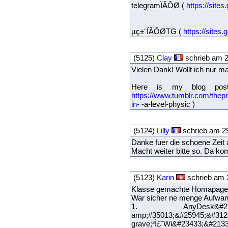
telegramÏÂÔØ (
https://site
µç±¨ÏÂÔØTG (
https://site
(5125)
Clay
schrieb am 2
Vielen Dank! Wollt ich nur m
Here is my blog post
https://www.tumblr.com/thep
in-
-a-level-physic )
(5124)
Lilly
schrieb am 2
Danke fuer die schoene Zeit 
Macht weiter bitte so. Da k
(5123)
Karin
schrieb am 
Klasse gemachte Homapage, d
War sicher ne menge Aufwan
1. AnyDesk&#23448;&#
amp;#35013;&#25945;&#312
grave;³Ì£¨Wi&#23433;&#213