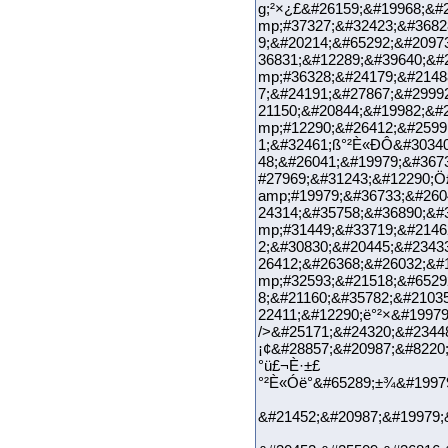
g;²×¿£&#26159;&#19968;&#
mp;#37327;&#32423;&#3682
9;&#20214;&#65292;&#2097
36831;&#12289;&#39640;&#
mp;#36328;&#24179;&#2148
7;&#24191;&#27867;&#2999
21150;&#20844;&#19982;&#
mp;#12290;&#26412;&#2599
1;&#32461;ß°²È«ÐÔ&#30340
48;&#26041;&#19979;&#367
#27969;&#31243;&#12290;Ö
amp;#19979;&#36733;&#260
24314;&#35758;&#36890;&#
mp;#31449;&#33719;&#2146
2;&#30830;&#20445;&#2343
26412;&#26368;&#26032;&#
mp;#32593;&#21518;&#6529
8;&#21160;&#35782;&#2103
22411;&#12290;ë°²×&#19
/>&#25171;&#24320;&#2344
¡¢&#28857;&#20987;&#8220
°ü£¬È·±£
°²È«Óë°&#65289;±¾&#19979
&#21452;&#20987;&#19979;