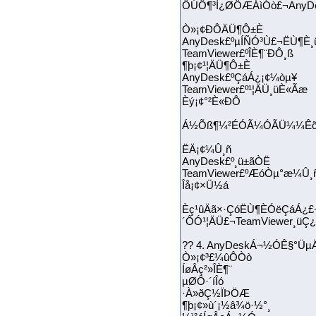
ÔÚÔ¶³Ì¿ØÖÆÁìÓò£¬AnyDes
Ò»¡¢ÐÔÄÜ¶Ô±È
AnyDesk£ºµÍÑÓ³Ù£¬ËÙ¶È¸
TeamViewer£ºÎÈ¶¨ÐÔ¸ß
¶þ¡¢¹¦ÄÜ¶Ô±È
AnyDesk£ºÇáÁ¿¡¢¼òµ¥
TeamViewer£º¹¦ÄÜ¸üÈ«Ãæ
Èý¡¢°²È«ÐÔ
Á½Õß¶¼²ÉÓÃ¼ÓÃÜ¼¼Êõ£¬
ËÄ¡¢¼Û¸ñ
AnyDesk£º¸ü±ãÒË
TeamViewer£ºÆóÒµ°æ¼Û¸
Îå¡¢×Ü½á
Èç¹ûÄã×·ÇóËÙ¶ÈÓëÇáÁ¿£¬
´ÔÓ¹¦ÄÜ£¬TeamViewer¸üÇ¿
?? 4. AnyDeskÁ¬½ÓÊ§°Üµ
Ò»¡¢³£¼ûÔ­Òò
ÍøÂç²»ÎÈ¶¨
µØÖ·´íÎó
·À»ðÇ½ÏÞÖÆ
¶þ¡¢»ù´¡½â¾ö·½°¸