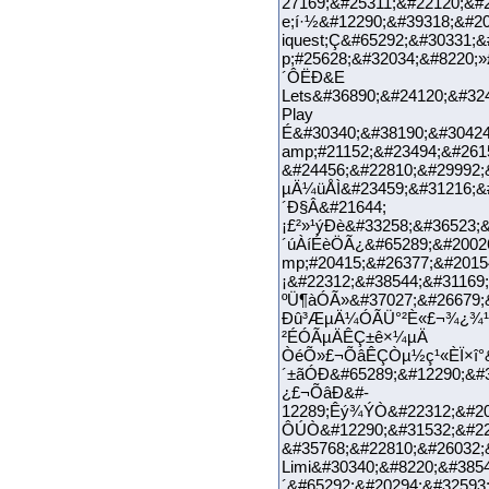
27169;&#25311;&#22120;&#
e;í·½&#12290;&#39318;&#2
iquest;Ç&#65292;&#30331;
p;#25628;&#32034;&#8220;
´ÔËÐ&E
Lets&#36890;&#24120;&#32
Play
É&#30340;&#38190;&#30424
amp;#21152;&#23494;&#2615
&#24456;&#22810;&#29992;
µÄ¼üÅÌ&#23459;&#31216;&#
´Ð§Â&#21644;
¡£²»¹ýÐè&#33258;&#36523;
´úÀíÉèÖÃ¿&#65289;&#20026
mp;#20415;&#26377;&#2015
¡&#22312;&#38544;&#31169
ºÜ¶àÓÃ»&#37027;&#26679;&
Ðû³ÆµÄ¼ÓÃÜ°²È«£¬¾¿¾¹ÊÇÓª
²ÉÓÃµÄÊÇ±ê×
ÒéÕ»£¬ÕâÊÇÒµ½ç¹«ÈÏ×î°&#2
´±ãÓÐ&#65289;&#12290;&#3
¿£¬ÕâÐ&#-
12289;Êý¾ÝÒ&#22312;&#208
ÔÚÒ&#12290;&#31532;&#222
&#35768;&#22810;&#26032;
Limi&#30340;&#8220;&#385
´&#65292;&#20294;&#32593