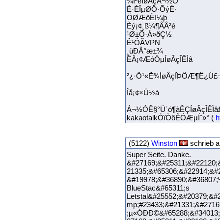
¼ì²éÍøÂçÁ¬½Ó
È·ÈÏµØÖ·ÕýÈ·
ÖØÆôÈí¼þ
Èý¡¢¸ß¼¶ÅÅ²é
¹Ø±Õ·À»ðÇ½
Ê¹ÓÃVPN
¸üÐÂ°æ±¾
ËÄ¡¢ÆóÒµÍøÂçÎÊÌâ
²¿·Ö¹«Ë¾ÍøÂçÏÞÖÆ¶Ë¿Ú£¬
Îå¡¢×Ü½á
Á¬½ÓÊ§°Ü´ó¶àÊÇÍøÂçÎÊÌâ
kakaotalkÓïÒôÊÓÆµÍ¨»° (
h
(5122)
Winston
schrieb a
Super Seite. Danke.
&#27169;&#25311;&#22120;
21335;&#65306;&#22914;&#2
&#19978;&#36890;&#3
BlueStac&#65
Letstal&#25552;&#20379;&
mp;#23433;&#21331;&#2716
;µ«ÓÐÐ©&#65288;&#34013;&