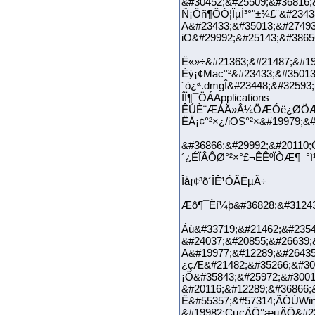
&#30452;&#25509;&#36816;
Ñ¡Ôñ¶ÔÓ¦ÏµÍ³°"±¾£¨&#2343
A&#23433;&#3
iO&#29992;&#25143;&#3865
Ë«»÷&#21363;&#21487;&#19
Èý¡¢Mac°²&#23433;&#35013
´ò¿ª.dmgÎ&#23448;&#32593;
ÍÏ¶¯ÖÁApplications
ÊÚÈ¨ÆÁÄ»Â¼ÖÆÓë¿ØÖÆ
ËÄ¡¢°²×¿/iOS°²×&#19979;&#
&#36866;&#29992;&#20110;
´¿ÉÏÂÔØ°²×°£¬ÊÊºÏÒÆ¶¯°ì¹
Îå¡¢³õ´ÎÊ¹ÓÃËµÃ÷
Æô¶¯Èí¼þ&#36828;&#31243;
Áù&#33719;&#21462;&#2354
&#24037;&#20855;&#26639;
A&#19977;&#12289;&#26435
¿çÆ&#21482;&#35266;&#304
¡Ô&#35843;&#25972;&#3001
&#20116;&#12289;&#36866;
Ê&#55357;&#57314;ÃÓÚWi
&#19982;CµçÄÔ°æµÄÔ&#2354