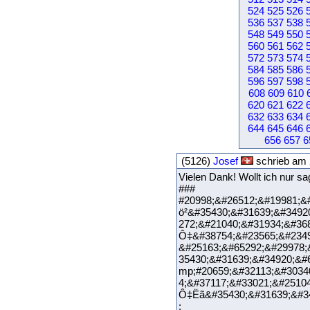
524
525
526
536
537
538
548
549
550
560
561
562
572
573
574
584
585
586
596
597
598
608
609
610
620
621
622
632
633
634
644
645
646
656
657
6
(5126)
Josef
schrieb am 
Vielen Dank! Wollt ich nur sa
### &#25991;&#31
#20998;&#26512;&#19981;&
ö²&#35430;&#31639;&#3492
272;&#21040;&#31934;&#36
Ô‡&#38754;&#23565;&#2349
&#25163;&#65292;&#29978;
35430;&#31639;&#34920;&#
mp;#20659;&#32113;&#3034
4;&#37117;&#33021;&#2510
Ô‡Ëã&#35430;&#31639;&#34
;