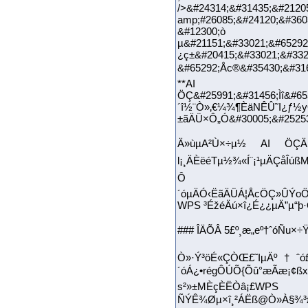
/>&#24314;&#31435;&#2120
amp;#26085;&#24120;&#360
&#12300;ò V&#2455
µ&#21151;&#33021;&#65292
¿ç±&#20415;&#33021;&#332
&#65292;Åc®&#35430;&#31
**AI
ÖÇ&#25991;&#31456;Ìî&#65
´î½¨Ò»‚€¼¾¶ÈäNÊÛ˜I¿ƒ½yÓ
±ãÄÜ×Ô„Ó&#30005;&#25253
Ä»ùµA²Ù×÷µ½ AI ÖÇ
l¡¸ÄÈëéTµ½¾«Í¨¡¹µÄÇåÎ
Ô‡Ëã
´óµÄÓ‹ËãÄÜÁ¦ÅcÖÇ»ÛÝoÖ
WPS ³ÉžéÄú×î¿É¿¿µÄ”µ“þ·Ö
### ÎÄÕÂ 5£º¸æ„eº†ˆóÑu×
Ò»·Ý³öÉ«ÇÒŒ£˜IµÄº†ˆó£¬
´óÁ¿•régÔÚÕ{Õû°æÃæ¡¢ßx
s²»±MÈçÈËÒâ¡£WPS
ÑÝÊ¾Øµ×î¸²ÁËß@Ò»À§¾³£