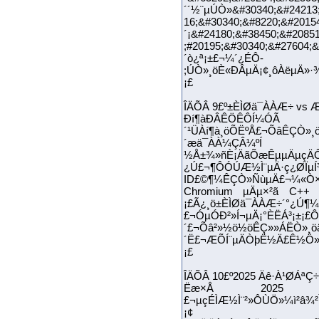
´´½¨µÚÒ»&#30340;&#24213;
16;&#30340;&#8220;&#2015
´¡&#24180;&#38450;&#2085
;#20195;&#30340;&#27604;
´ò¿ª¡±£¬¼´¿ÉÔ-
;ÚÒ»¸öÈ«ÐÂµÄ¡¢¸ôÀëµÄ»
¡£
ÎÄÕÂ 9£º±ÈÌØä¯ÀÀÆ÷ vs 
Ðí¶àÐÂÊÖÊÔÍ¼ÓÃ C
´¹ÜÀí¶à¸öÕËºÅ£¬ÕâÊÇÒ»
´æä¯ÀÀ¼ÇÂ¼ºÍ C
½Å±¾»ñÈ¡ÄãÕæÊµµÄµçÄÔÓ
¿Ú£¬¶ÔÓÚÆ½Ì¨µÄ·ç¿ØÏµÍ³
ID£©¶¼ÊÇÒ»ÑùµÄ£¬¼«Ò×±
Chromium µÄµ×²ã C++ ´
¡£Ã¿¸ö±ÈÌØä¯ÀÀÆ÷´°¿Ú¶¼
£¬ÓµÓÐ²»Í¬µÄ¡°ÈËÁ³¡±¡
´£¬Õâ²»½ö½öÊÇ»»ÁËÒ»¸ö
´Ë£¬ÆÕÍ¨µÄÒþË½Ä£Ê½Ö»
¡£
ÎÄÕÂ 10£º2025 Äê·À¹ØÁªÇ
Ëæ×Å 2025 Äê 
£¬µçÉÌÆ½Ì¨²»ÔÙÖ»¼ì²â¾
¡¢