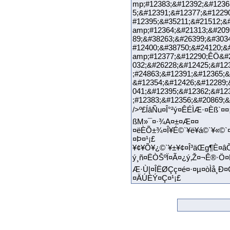
mp;#12383;&#12392;&#1236
5;&#12391;&#12377;&#1229
#12395;&#35211;&#21512;&
amp;#12364;&#21313;&#209
89;&#38263;&#26399;&#303
#12400;&#38750;&#24120;&
amp;#12377;&#12290;ÊÖ&#2
032;&#26228;&#12425;&#12
;#24863;&#12391;&#12365;&
&#12354;&#12426;&#12289;
041;&#12395;&#12362;&#12
;#12383;&#12356;&#20869
/>º£ÍâÑu¤Î°²ý¤ÊÉÌÆ·¤Èß`¤
ßM»¯¤·¾A¤±¤Æ¤¤
¤ëÈÕ±¾¤Î¥É©`¥ë¥á©`¥«©`
¤Þ¤¹¡£
¥¢¥Õ¥¿©`¥±¥¢¤Î³äŒg¶È¤âÕ
ý¸ñ¤ËÒŠºÏ¤Ã¤¿ý‚Ž¤¬Ê®·
Æ·Ù|¤ÎËØÇç¤é¤·¤µ¤òÌå¸Ð¤Ç
¤ÄÚÈÝ¤Ç¤¹¡£