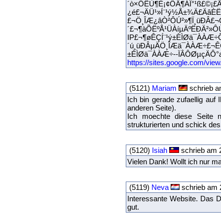
´ò×ÖËÙ¶È¡¢ÔÄ¶ÁÏ°¹ß£©¡
¿é£¬ÄÜ¹»Í¨¹ý½Å±¾Ä£ÄâÈ
£¬Ö¸ÎÆ¿âÒ²ÔÚ²»¶Ï¸üÐÂ£
´£¬¶àÕËºÅ¹ÜÀíµÄºËÐÄ²»
IP£¬¶øÊÇÍ¨¹ý±ÈÌØä¯ÀÀÆ÷
´ú¸üÐÂµÄÖ¸ÎÆä¯ÀÀÆ÷£¬ÊÇ
±ÈÌØä¯ÀÀÆ÷--ÏÂÔØµçÄ
https://sites.google.com/vie
(5121)
Mariam
schrieb a
Ich bin gerade zufaellig au
anderen Seite).
Ich moechte diese Seite n
strukturierten und schick de
(5120)
Isiah
schrieb am 
Vielen Dank! Wollt ich nur m
(5119)
Neva
schrieb am 
Interessante Website. Das D
gut.