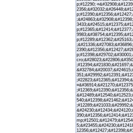
p;#12290;·¤&#32908;&#1239
2356;&#32032;&#26448;&#1
p;#12390;&#12356;&#12427
;&#24863;&#32908;&#12398
3433;&#24515;&#12375;&#1
p;#12365;&#12414;&#12377
9983;&#38754;&#12395;&#1
p;#12289;&#12362;&#25163
;&#21336;&#27083;&#36896
2390;&#12356;&#12427;&#2
p;#12398;&#29702;&#30001
cro;&#28023;&#22806;&#35
;#12394;&#21830;&#21697;&
&#32784;&#20037;&#24615;
351;&#29992;&#12391;&#12
;#22823;&#12365;&#12394
¤&#36914;&#21270;&#12375
;#12369;&#12390;&#12356;&
&#12489;&#12540;&#12523;
540;&#12398;&#21462;&#12
;#12289;&#21033;&#29992;&
&#24230;&#12434;&#24120;
390;&#12356;&#12414;&#12
mp;#12501;&#12479;&#1254
5;&#23455;&#24230;&#1241
12356;&#12427;&#12398;&#