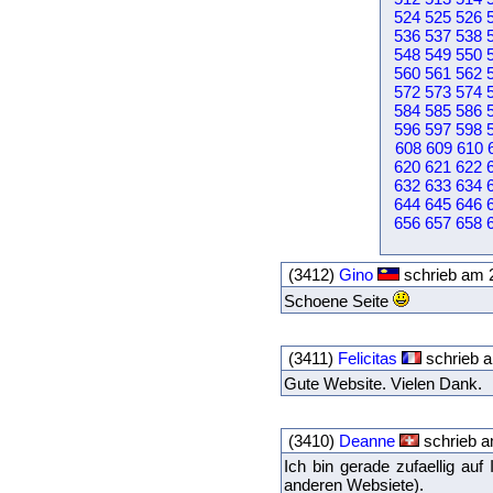
524
525
526
536
537
538
548
549
550
560
561
562
572
573
574
584
585
586
596
597
598
608
609
610
620
621
622
632
633
634
644
645
646
656
657
658
(3412)
Gino
schrieb am 2
Schoene Seite
(3411)
Felicitas
schrieb a
Gute Website. Vielen Dank.
(3410)
Deanne
schrieb a
Ich bin gerade zufaellig au
anderen Websiete).