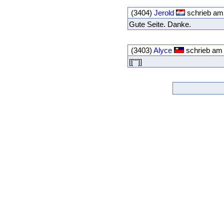
(3404)
Jerold
schrieb am 
Gute Seite. Danke.
(3403)
Alyce
schrieb am 
[[""]]