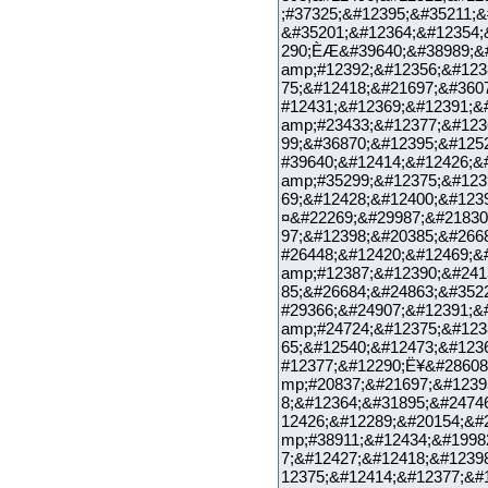
;#37325;&#12395;&#35211;&
&#35201;&#12364;&#12354;
290;ÈÆ&#39640;&#38989;&#
amp;#12392;&#12356;&#123
75;&#12418;&#21697;&#360
#12431;&#12369;&#12391;&
amp;#23433;&#12377;&#123
99;&#36870;&#12395;&#125
#39640;&#12414;&#12426;&
amp;#35299;&#12375;&#123
69;&#12428;&#12400;&#123
¤&#22269;&#29987;&#21830
97;&#12398;&#20385;&#266
#26448;&#12420;&#12469;&
amp;#12387;&#12390;&#241
85;&#26684;&#24863;&#352
#29366;&#24907;&#12391;&
amp;#24724;&#12375;&#123
65;&#12540;&#12473;&#123
#12377;&#12290;Ë¥&#28608
mp;#20837;&#21697;&#1239
8;&#12364;&#31895;&#2474
12426;&#12289;&#20154;&#
mp;#38911;&#12434;&#1998
7;&#12427;&#12418;&#1239
12375;&#12414;&#12377;&#