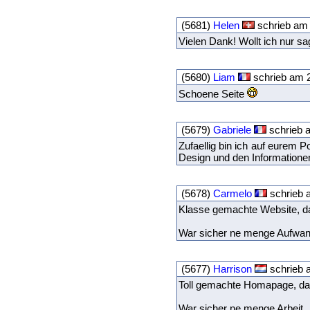
(5681)
Helen
schrieb am 
Vielen Dank! Wollt ich nur s
(5680)
Liam
schrieb am 2
Schoene Seite
(5679)
Gabriele
schrieb 
Zufaellig bin ich auf eurem P
Design und den Informationen 
(5678)
Carmelo
schrieb 
Klasse gemachte Website, das
War sicher ne menge Aufwa
(5677)
Harrison
schrieb 
Toll gemachte Homapage, das 
War sicher ne menge Arbeit.