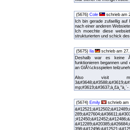
(5676)
Cole
schrieb am 2
Ich bin gerade zufaellig au
nach einer anderen Websiete
Ich moechte diese websiet
strukturierten und schick des
(5675)
Ila
schrieb am 27.
Deshalb war es keine Ãœ
funktionieren begannen und
an GlÃ¼cksspielen teilzune
Also visit
3&#3648;&#3588;&#3619;&#
mp;#3619;&#3637;à¸£à¸”à¸´-
(5674)
Emily
schrieb am 
&#12521;&#12502;&#12489;
289;&#27604;&#36611;&#30
;#12450;&#12452;&#12486;&
&#12289;&#20385;&#26684;
398;&#12496;&#12521;&#12