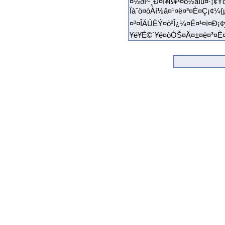
¤½ðî~¸Ð¤Î¥ß¥¹¤ò½âÏû¤·¡¢Ÿ
Ïàˆö¤òÀí½â¤¹¤ë¤³¤È¤Ç¡¢¼{
¤³¤ÎÄÚÈÝ¤ò²Î¿¼¤Ë¤¹¤ì¤Ð¡¢
¥ë¥É©`¥ë¤òÒŠ¤Ä¤±¤ë¤³¤È¤