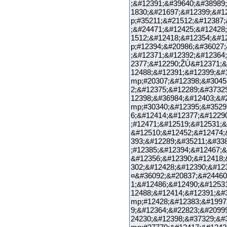
;&#12391;&#39640;&#38989
1830;&#21697;&#12399;&#1
p;#35211;&#21512;&#12387
;&#24471;&#12425;&#12428
1512;&#12418;&#12354;&#1
p;#12394;&#20986;&#36027
;&#12371;&#12392;&#12364
2377;&#12290;ŽÚ&#12371;&
12488;&#12391;&#12399;&#
mp;#20307;&#12398;&#3045
2;&#12375;&#12289;&#3732
12398;&#36984;&#12403;&#
mp;#30340;&#12395;&#3529
6;&#12414;&#12377;&#1229
;#12471;&#12519;&#12531;&
&#12510;&#12452;&#12474;
393;&#12289;&#35211;&#33
;#12385;&#12394;&#12467;&
&#12356;&#12390;&#12418;
302;&#12428;&#12390;
¤&#36092;&#20837;&#24460
1;&#12486;&#12490;&#1253
12488;&#12414;&#12391;&#
mp;#12428;&#12383;&#1997
9;&#12364;&#22823;&#2099
24230;&#12398;&#37329;&#