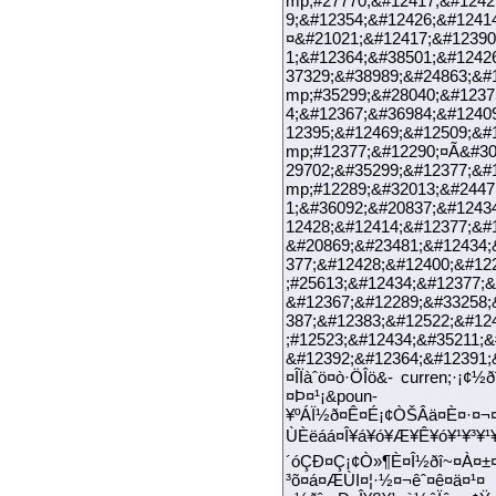
mp;#27770;&#12417;&#1242
9;&#12354;&#12426;&#
¤&#21021;&#12417;&#12390
1;&#12364;&#38501;&#1242
37329;&#38989;&#24863;&#
mp;#35299;&#28040;&#1237
4;&#12367;&#36984;&#1240
12395;&#12469;&#12509;&#
mp;#12377;&#12290;¤Ã&#30
29702;&#35299;&#12377;&#
mp;#12289;&#32013;&#2447
1;&#36092;&#20837;&#1243
12428;&#12414;&#12377;&#1
&#20869;&#23481;&#12434;
377;&#12428;&#12400;&#12
;#25613;&#12434;&#12377;&
&#12367;&#12289;&#33258;
387;&#12383;&#12522;&#12
;#12523;&#12434;&#35211;&
&#12392;&#12364;&#12391;
¤ÎÏàˆö¤ò·ÖÎö&- curren;·¡¢
¤Þ¤¹¡&poun- d
¥ºÁÏ½ð¤Ê¤É¡¢ÒŠÂä¤È¤·¤¬
ÙÈëáá¤Î¥á¥ó¥Æ¥Ê¥ó¥¹¥³¥
´óÇÐ¤Ç¡¢Ò»¶È¤Î½ðî~¤À¤±¤
³õ¤á¤ÆÙI¤¦·½¤¬êˆ¤ê¤ä¤¹¤