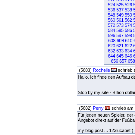
524
525
526
536
537
538
548
549
550
560
561
562
572
573
574
584
585
586
596
597
598
608
609
610
620
621
622
632
633
634
644
645
646
656
657
658
(5683)
Rochelle
schrieb 
Hallo, Ich finde den Aufbau d
Stop by my site - Billion dolla
(5682)
Perry
schrieb am 
Für jeden neuen Spieler, der
Angebot direkt auf der Fußbal
my blog post ... 123lucabet (