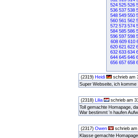
524
525
526
536
537
538
548
549
550
560
561
562
572
573
574
584
585
586
596
597
598
608
609
610
620
621
622
632
633
634
644
645
646
656
657
658
(2319)
Heidi
schrieb am 
Super Webseite, ich komme 
(2318)
Lilia
schrieb am 31
Toll gemachte Homapage, das 
War bestimmt 'n haufen Auf
(2317)
Owen
schrieb am
Klasse gemachte Homapage, d