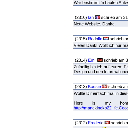
War bestimmt 'n haufen Auf
(2316)
Ian
schrieb am 31
Nette Website. Danke.
(2315)
Rodolfo
schrieb a
Vielen Dank! Wollt ich nur m
(2314)
Emil
schrieb am 3
Zufaellig bin ich auf eurem P
Design und den Informationen 
(2313)
Kassie
schrieb am
Wollte Dir einfach mal in di
Here is my homep
http://manekineko22.life.Cooc
(2312)
Frederic
schrieb a