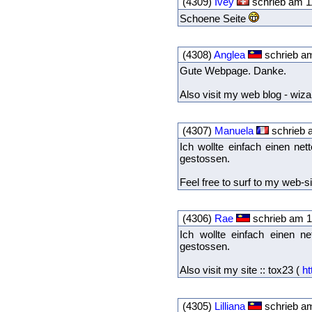
(4309)
Ivey
schrieb am 1
Schoene Seite
(4308)
Anglea
schrieb am
Gute Webpage. Danke.
Also visit my web blog - wiz
(4307)
Manuela
schrieb 
Ich wollte einfach einen ne
gestossen.
Feel free to surf to my web-si
(4306)
Rae
schrieb am 1
Ich wollte einfach einen n
gestossen.
Also visit my site :: tox23 (
ht
(4305)
Lilliana
schrieb am