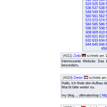
524
525
526
536
537
538
548
549
550
560
561
562
572
573
574
584
585
586
596
597
598
608
609
610
620
621
622
632
633
634
644
645
646
656
(4311)
Zoila
schrieb am 1
Interessante Website. Das D
besonders.
(4310)
Dieter
schrieb am 
Hallo, Ich finde den Aufbau d
Macht bitte weiter so.
my blog ... ultimateshop (
htt