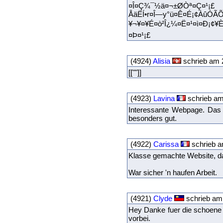
¤Î¤Ç¾¯½ä¤¬±ØÒª¤Ç¤¹¡£
ÅäËÍ•r¤Î—y°ü¤Ê¤É¡¢ÀûÓÃÕ
¥¬¥¤¥É¤ò²Î¿¼¤Ë¤¹¤ì¤Ð¡¢¥
¤Þ¤¹¡£
(4924)
Alisia
schrieb am 
[[""]]
(4923)
Lavina
schrieb am
Interessante Webpage. Das D
besonders gut.
(4922)
Carissa
schrieb a
Klasse gemachte Website, das
War sicher 'n haufen Arbeit.
(4921)
Clyde
schrieb am
Hey Danke fuer die schoene 
vorbei.