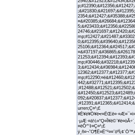
2540;&#12523;&#12434;&#2
p;#12390;&#12356;&#12427
;&#21830;&#21697;&#12395
2354;&#12427;&#35388
¤&#20385;&#26684;&#12364
5;&#23433;&#12356;&#2258
24746;&#21697;&#12420;&#
mp;#12427;&#21487;&#3302
0;&#12395;&#39640;&#1235
25106;&#12364;&#24517;
¤&#37197;&#36865;&#26178
21253;&#12394;&#12393;&#
mp;#30446;&#32218;&#1239
3;&#12434;&#36984;&#1240
12362;&#12377;&#12377;&#
mp;#12290;¤ë&#12460;&#12
442;&#32771;&#12395;&#12
;#12488;&#12521;&#12502;&
&#12450;&#12523;&#12489;
092;&#20837;&#12377;&#12
;#12391;&#12365;&#1241
urren;Ç¤¹¡£ />È
¥È¥é¥Ö¥ë•r¤ËŒê¤·¤Æ¤¯¤
·µÆ·¤ä½»“Q¤Î¥ë©`¥ë¤òÃ÷
¤ëÔ^’‡¤Ç¤¹¡£
ý¸ñ¤¬˜O¶Ë¤Ë°²¤¤ˆöºÏ¡¢´Ö