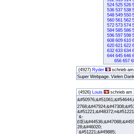
524
525
526
536
537
538
548
549
550
560
561
562
572
573
574
584
585
586
596
597
598
608
609
610
620
621
622
632
633
634
644
645
646
656
657
6
(4927)
Ryder
schrieb am
Super Webpage. Vielen Dan
(4926)
Louis
schrieb am 
&#50976;&#51061;&#54644;
2768;&#47924;&#47308;&#5
&#51221;&#48372;¤&#51221
´&-
£Œì&#44536;&#47088;&#459
28;&#46020;
´&#51221;&#49885; &#49