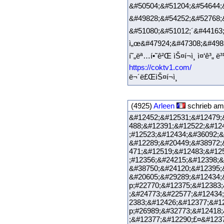
&#50504;&#51204;&#54644;&
&#49828;&#54252;&#52768;&
&#51080;&#51012;´&#44163
ì„œ&#47924;&#47308;&#49828;&
í˜„ëª…í•˜ê²Œ ìŠ¤í¬ì¸ ì¤‘ê³„ ë³¼
https://coktv1.com/
ë¬´ë£ŒìŠ¤í¬ì¸
(4925)
Arleen
schrieb am
&#12452;&#12531;&#12479;
488;&#12391;&#12522;&#12
;#12523;&#12434;&#36092;&
&#12289;&#20449;&#38972;
471;&#12519;&#12483;&#12
;#12356;&#24215;&#12398;&
&#38750;&#24120;&#12395
&#20605;&#29289;&#12434;
p;#22770;&#12375;&#12383
;&#24773;&#22577;&#12434
2383;&#12426;&#12377;&#1
p;#26989;&#32773;&#12418
;&#12377;&#12290;£¤&#123