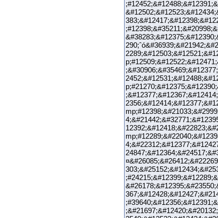
;#12452;&#12488;&#12391;&
&#12502;&#12523;&#12434;
383;&#12417;&#12398;&#12
;#12398;&#35211;&#20998;&
&#38283;&#12375;&#12390;
290;ˆó&#36939;&#21942;&#
2289;&#12503;&#12521;&#1
p;#12509;&#12522;&#12471
;&#30906;&#35469;&#12377
2452;&#12531;&#12488;&#1
p;#21270;&#12375;&#12390
;&#12377;&#12367;&#12414
2356;&#12414;&#12377;&#1
mp;#12398;&#21033;&#2999
4;&#21442;&#32771;&#1239
12392;&#12418;&#22823;&#
mp;#12289;&#22040;&#1239
4;&#22312;&#12377;&#1242
24847;&#12364;&#24517
¤&#26085;&#26412;&#22269
303;&#25152;&#12434;&#25
;#24215;&#12399;&#12289;&
&#26178;&#12395;&#23550;
367;&#12428;&#12427;&#21
;#39640;&#12356;&#12391;
;&#21697;&#12420;&#20132