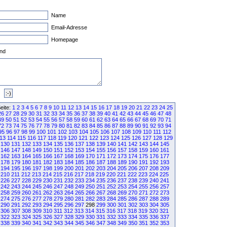
Name
Email-Adresse
Homepage
nd
eite:
1
2
3
4
5
6
7
8
9
10
11
12
13
14
15
16
17
18
19
20
21
22
23
24
25
26
27
28
29
30
31
32
33
34
35
36
37
38
39
40
41
42
43
44
45
46
47
48
49
50
51
52
53
54
55
56
57
58
59
60
61
62
63
64
65
66
67
68
69
70
71
72
73
74
75
76
77
78
79
80
81
82
83
84
85
86
87
88
89
90
91
92
93
94
95
96
97
98
99
100
101
102
103
104
105
106
107
108
109
110
111
112
13
114
115
116
117
118
119
120
121
122
123
124
125
126
127
128
129
130
131
132
133
134
135
136
137
138
139
140
141
142
143
144
145
146
147
148
149
150
151
152
153
154
155
156
157
158
159
160
161
162
163
164
165
166
167
168
169
170
171
172
173
174
175
176
177
178
179
180
181
182
183
184
185
186
187
188
189
190
191
192
193
194
195
196
197
198
199
200
201
202
203
204
205
206
207
208
209
210
211
212
213
214
215
216
217
218
219
220
221
222
223
224
225
226
227
228
229
230
231
232
233
234
235
236
237
238
239
240
241
242
243
244
245
246
247
248
249
250
251
252
253
254
255
256
257
258
259
260
261
262
263
264
265
266
267
268
269
270
271
272
273
274
275
276
277
278
279
280
281
282
283
284
285
286
287
288
289
290
291
292
293
294
295
296
297
298
299
300
301
302
303
304
305
306
307
308
309
310
311
312
313
314
315
316
317
318
319
320
321
322
323
324
325
326
327
328
329
330
331
332
333
334
335
336
337
338
339
340
341
342
343
344
345
346
347
348
349
350
351
352
353