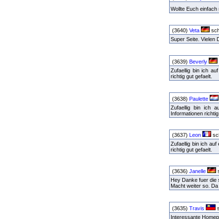
Wollte Euch einfach
(3640)
Veta
sch
Super Seite. Vielen
(3639)
Beverly
Zufaellig bin ich 
richtig gut gefaelt.
(3638)
Paulette
Zufaellig bin ich
Informationen richtig
(3637)
Leon
sch
Zufaellig bin ich a
richtig gut gefaelt.
(3636)
Janelle
s
Hey Danke fuer die 
Macht weiter so. D
(3635)
Travis
s
Interessante Homepa