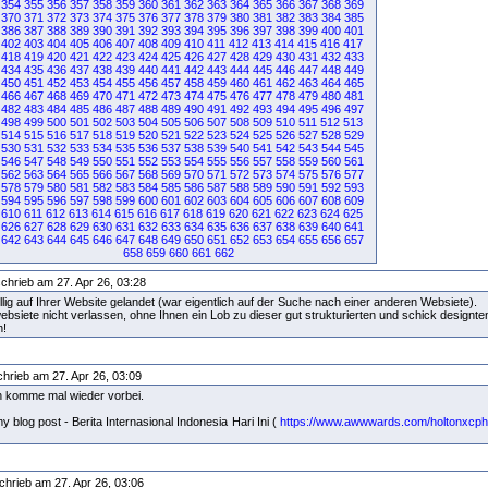
354
355
356
357
358
359
360
361
362
363
364
365
366
367
368
369
370
371
372
373
374
375
376
377
378
379
380
381
382
383
384
385
386
387
388
389
390
391
392
393
394
395
396
397
398
399
400
401
402
403
404
405
406
407
408
409
410
411
412
413
414
415
416
417
418
419
420
421
422
423
424
425
426
427
428
429
430
431
432
433
434
435
436
437
438
439
440
441
442
443
444
445
446
447
448
449
450
451
452
453
454
455
456
457
458
459
460
461
462
463
464
465
466
467
468
469
470
471
472
473
474
475
476
477
478
479
480
481
482
483
484
485
486
487
488
489
490
491
492
493
494
495
496
497
498
499
500
501
502
503
504
505
506
507
508
509
510
511
512
513
514
515
516
517
518
519
520
521
522
523
524
525
526
527
528
529
530
531
532
533
534
535
536
537
538
539
540
541
542
543
544
545
546
547
548
549
550
551
552
553
554
555
556
557
558
559
560
561
562
563
564
565
566
567
568
569
570
571
572
573
574
575
576
577
578
579
580
581
582
583
584
585
586
587
588
589
590
591
592
593
594
595
596
597
598
599
600
601
602
603
604
605
606
607
608
609
610
611
612
613
614
615
616
617
618
619
620
621
622
623
624
625
626
627
628
629
630
631
632
633
634
635
636
637
638
639
640
641
642
643
644
645
646
647
648
649
650
651
652
653
654
655
656
657
658
659
660
661
662
chrieb am 27. Apr 26, 03:28
llig auf Ihrer Website gelandet (war eigentlich auf der Suche nach einer anderen Websiete).
bsiete nicht verlassen, ohne Ihnen ein Lob zu dieser gut strukturierten und schick designte
n!
hrieb am 27. Apr 26, 03:09
h komme mal wieder vorbei.
my blog post - Berita Internasional Indonesia Hari Ini (
https://www.awwwards.com/holtonxcph
chrieb am 27. Apr 26, 03:06