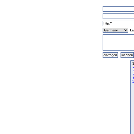
La
S
1