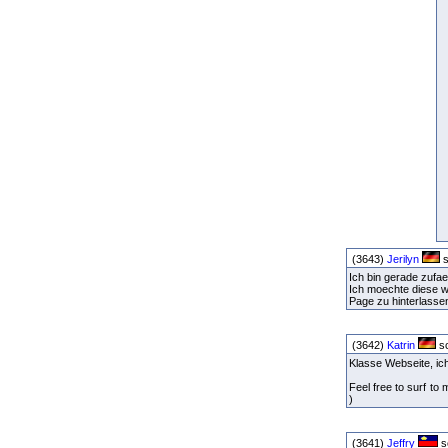
(3643)
Jerilyn
s
Ich bin gerade zufae
Ich moechte diese we
Page zu hinterlasse
(3642)
Katrin
sc
Klasse Webseite, ic
Feel free to surf to 
)
(3641)
Jeffry
s