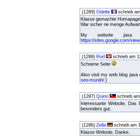
(1289)
Odette
schrieb am
Klasse gemachte Homapage, d
War sicher ne menge Aufwan
My website jasa s
https://sites.google.com/vie
(1288)
Rod
schrieb am 1
Schoene Seite
Also visit my web blog jasa
seo-murah/
)
(1287)
Quinn
schrieb am
Interessante Website. Das D
besonders gut.
(1286)
Zella
schrieb am 1
Klasse Website. Danke.