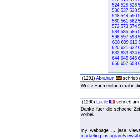
524
525
526
536
537
538
548
549
550
560
561
562
572
573
574
584
585
586
596
597
598
608
609
610
620
621
622
632
633
634
644
645
646
656
657
658
(1291)
Abraham
schrieb 
Wollte Euch einfach mal in 
(1290)
Lucile
schrieb am 
Danke fuer die schoene Zei
vorbei.
my webpage ... jasa views
marketing-instagram/views/be