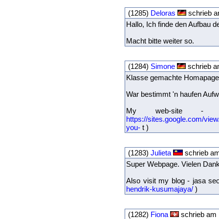
(1285)
Deloras
schrieb a
Hallo, Ich finde den Aufbau d
Macht bitte weiter so.
(1284)
Simone
schrieb a
Klasse gemachte Homapage, d
War bestimmt 'n haufen Aufw
My web-site - j
https://sites.google.com/vi
you-
t )
(1283)
Julieta
schrieb am
Super Webpage. Vielen Dank
Also visit my blog - jasa se
hendrik-kusumajaya/
)
(1282)
Fiona
schrieb am 