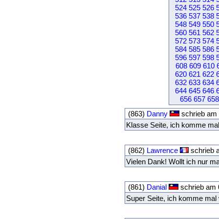
524
525
526
536
537
538
548
549
550
560
561
562
572
573
574
584
585
586
596
597
598
608
609
610
620
621
622
632
633
634
644
645
646
656
657
658
(863)
Danny
schrieb am 
Klasse Seite, ich komme mal
(862)
Lawrence
schrieb 
Vielen Dank! Wollt ich nur m
(861)
Danial
schrieb am 
Super Seite, ich komme mal 