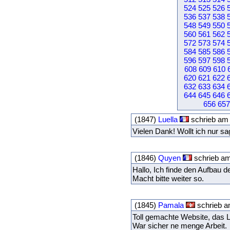
524
525
526
536
537
538
548
549
550
560
561
562
572
573
574
584
585
586
596
597
598
608
609
610
620
621
622
632
633
634
644
645
646
656
657
(1847)
Luella
schrieb am 
Vielen Dank! Wollt ich nur s
(1846)
Quyen
schrieb am
Hallo, Ich finde den Aufbau d
Macht bitte weiter so.
(1845)
Pamala
schrieb a
Toll gemachte Website, das La
War sicher ne menge Arbeit.