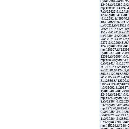
8;&#12364;&#31895
12426;&#12289;&#2
mp;#38911;&#12434
7;&#12427;&#12418
12375;&#12414;&#1
;&#12391;&#39640;
1830;&#21697;&#12
p;#35211;&#21512;
;&#24471;&#12425;
1512;&#12418;&#12
p;#12394;&#20986;
;&#12371;&#12392;
2377;&#12290;ŽÚ&#
12488;&#12391;&#1
mp;#20307;&#12398
2;&#12375;&#12289
12398;&#36984;&#1
mp;#30340;&#12395
6;&#12414;&#12377
;#12471;&#12519;&
&#12510;&#12452;&
393;&#12289;&#352
;#12385;&#12394;&
&#12356;&#12390;&
302;&#1242
¤&#36092;&#20837;
1;&#12486;&#12490
12488;&#12414;&#1
mp;#12428;&#12383
9;&#12364;&#22823
24230;&#12398;&#3
mp;#27770;&#12417
9;&#12354;
¤&#21021;&#12417;
1;&#12364;&#38501
37329;&#38989;&#2
mp;#35299;&#28040