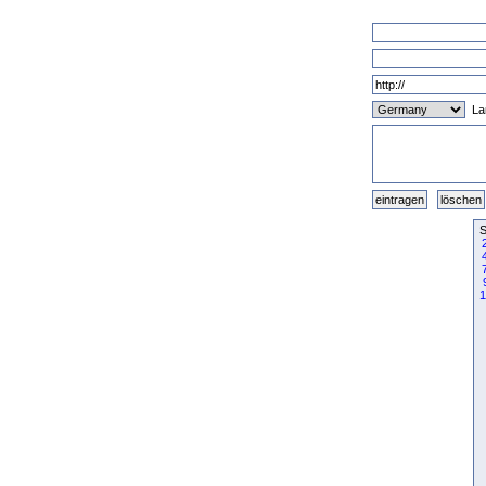
La
S
1