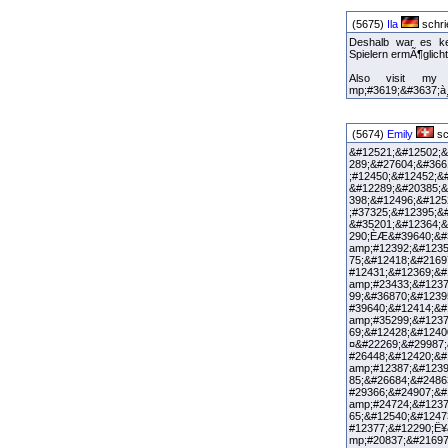
(5675)
Ila
schri
Deshalb war es ke
Spielern ermÃ¶glic
Also visit my b
mp;#3619;&#3637;à¸
(5674)
Emily
sc
&#12521;&#12502;&
289;&#27604;&#366
;#12450;&#12452;&
&#12289;&#20385;&
398;&#12496;&#125
;#37325;&#12395;&
&#35201;&#12364;&
290;ÈÆ&#39640;&#
amp;#12392;&#1235
75;&#12418;&#2169
#12431;&#12369;&#
amp;#23433;&#1237
99;&#36870;&#1239
#39640;&#12414;&#
amp;#35299;&#1237
69;&#12428;&
¤&#22269;&#2998
#26448;&#12420;&#
amp;#12387;&#1239
85;&#26684;&#2486
#29366;&#24907;&#
amp;#24724;&#1237
65;&#12540;&#1247
#12377;&#12290;Ë¥
mp;#20837;&#21697