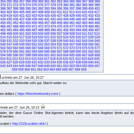
354
355
356
357
358
359
360
361
362
363
364
365
366
367
368
369
370
371
372
373
374
375
376
377
378
379
380
381
382
383
384
385
386
387
388
389
390
391
392
393
394
395
396
397
398
399
400
401
402
403
404
405
406
407
408
409
410
411
412
413
414
415
416
417
418
419
420
421
422
423
424
425
426
427
428
429
430
431
432
433
434
435
436
437
438
439
440
441
442
443
444
445
446
447
448
449
450
451
452
453
454
455
456
457
458
459
460
461
462
463
464
465
466
467
468
469
470
471
472
473
474
475
476
477
478
479
480
481
482
483
484
485
486
487
488
489
490
491
492
493
494
495
496
497
498
499
500
501
502
503
504
505
506
507
508
509
510
511
512
513
514
515
516
517
518
519
520
521
522
523
524
525
526
527
528
529
530
531
532
533
534
535
536
537
538
539
540
541
542
543
544
545
546
547
548
549
550
551
552
553
554
555
556
557
558
559
560
561
562
563
564
565
566
567
568
569
570
571
572
573
574
575
576
577
578
579
580
581
582
583
584
585
586
587
588
589
590
591
592
593
594
595
596
597
598
599
600
601
602
603
604
605
606
607
608
609
610
611
612
613
614
615
616
617
618
619
620
621
622
623
624
625
626
627
628
629
630
631
632
633
634
635
636
637
638
639
640
641
642
643
644
645
646
647
648
649
650
651
652
653
654
655
656
657
658
659
660
661
662
663
664
665
666
667
668
669
schrieb am 27. Jun 26, 10:27
 Aufbau der Webseite sehr gut. Macht weiter so.
ion dollars (
https://theclonefoundry.com/
)
hrieb am 27. Jun 26, 10:13
eler, der dem Gacor Online Slot-Agenten beitritt, kann das beste Angebot direkt auf de
lt werden.
lucabet (
http://123Lucabet.click/
)