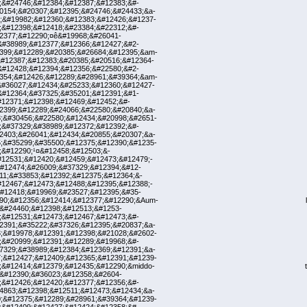
;&#24746;&#12384;&#12387;&#12383;&#-
0154;&#20307;&#12395;&#24746;&#24433;&a-
;&#19982;&#12360;&#12383;&#12426;&#1237-
;&#12398;&#12418;&#23384;&#22312;&#-
2377;&#12290;¤ê&#19968;&#26041-
&#38989;&#12377;&#12366;&#12427;&#2-
399;&#12289;&#20385;&#26684;&#12395;&am-
&#12387;&#12383;&#20385;&#20516;&#12364-
&#12428;&#12394;&#12356;&#22580;&#2-
354;&#12426;&#12289;&#28961;&#39364;&am-
&#36027;&#12434;&#25233;&#12360;&#12427-
&#12364;&#37325;&#35201;&#12391;&#1-
12371;&#12398;&#12469;&#12452;&#-
2399;&#12289;&#24066;&#22580;&#20840;&a-
;&#30456;&#22580;&#12434;&#20998;&#2651-
;&#37329;&#38989;&#12372;&#12392;&#-
2403;&#26041;&#12434;&#20855;&#20307;&a-
;&#35299;&#35500;&#12375;&#12390;&#1235-
;&#12290;¹¤&#12458;&#12503;&-
#12531;&#12420;&#12459;&#12473;&#12479;-
#12474;&#26009;&#37329;&#12394;&#12-
11;&#33853;&#12392;&#12375;&#12364;&-
#12467;&#12473;&#12488;&#12395;&#12388;-
#12418;&#19969;&#23527;&#12395;&#35-
8;&#12390;&#12356;&#12414;&#12377;&#12290;&Aum- l
&#24460;&#12398;&#12513;&#1253-
;&#12531;&#12473;&#12467;&#12473;&#-
2391;&#35222;&#37326;&#12395;&#20837;&a-
;&#19978;&#12391;&#12398;&#21028;&#2602-
;&#20999;&#12391;&#12289;&#19968;&#-
7329;&#38989;&#12384;&#12369;&#12391;&a-
;&#12427;&#12409;&#12365;&#12391;&#1239-
&#12426;&#12414;&#12379;&#12435;&#12290;&middo- t
&#12390;&#36023;&#12358;&#2604-
;&#12426;&#12420;&#12377;&#12356;&#-
4863;&#12398;&#12511;&#12473;&#12434;&a-
;&#12375;&#12289;&#28961;&#39364;&#1239-