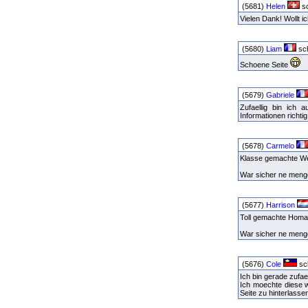
(5681)
Helen
sc
Vielen Dank! Wollt i
(5680)
Liam
sch
Schoene Seite
(5679)
Gabriele
Zufaellig bin ich
Informationen richtig
(5678)
Carmelo
Klasse gemachte Webs
War sicher ne meng
(5677)
Harrison
Toll gemachte Homap
War sicher ne menge
(5676)
Cole
sch
Ich bin gerade zufae
Ich moechte diese w
Seite zu hinterlasse