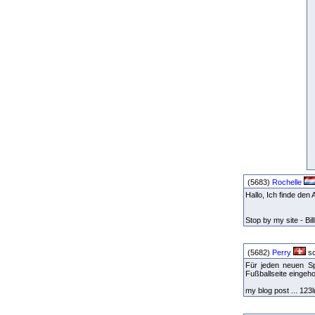
(5683)
Rochelle
Hallo, Ich finde den
Stop by my site - Bill
(5682)
Perry
sc
Für jeden neuen Spi
Fußballseite eingeho
my blog post ... 123