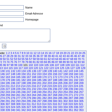
Name
Email-Adresse
Homepage
nd
eite:
1
2
3
4
5
6
7
8
9
10
11
12
13
14
15
16
17
18
19
20
21
22
23
24
25
26
27
28
29
30
31
32
33
34
35
36
37
38
39
40
41
42
43
44
45
46
47
48
49
50
51
52
53
54
55
56
57
58
59
60
61
62
63
64
65
66
67
68
69
70
71
72
73
74
75
76
77
78
79
80
81
82
83
84
85
86
87
88
89
90
91
92
93
94
95
96
97
98
99
100
101
102
103
104
105
106
107
108
109
110
111
112
13
114
115
116
117
118
119
120
121
122
123
124
125
126
127
128
129
130
131
132
133
134
135
136
137
138
139
140
141
142
143
144
145
146
147
148
149
150
151
152
153
154
155
156
157
158
159
160
161
162
163
164
165
166
167
168
169
170
171
172
173
174
175
176
177
178
179
180
181
182
183
184
185
186
187
188
189
190
191
192
193
194
195
196
197
198
199
200
201
202
203
204
205
206
207
208
209
210
211
212
213
214
215
216
217
218
219
220
221
222
223
224
225
226
227
228
229
230
231
232
233
234
235
236
237
238
239
240
241
242
243
244
245
246
247
248
249
250
251
252
253
254
255
256
257
258
259
260
261
262
263
264
265
266
267
268
269
270
271
272
273
274
275
276
277
278
279
280
281
282
283
284
285
286
287
288
289
290
291
292
293
294
295
296
297
298
299
300
301
302
303
304
305
306
307
308
309
310
311
312
313
314
315
316
317
318
319
320
321
322
323
324
325
326
327
328
329
330
331
332
333
334
335
336
337
338
339
340
341
342
343
344
345
346
347
348
349
350
351
352
353