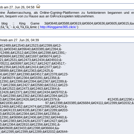
eb am 27. Jun 26, 04:58
ine Ãœberraschung, als Online-Gaming-Plattformen zu funktionieren begannen und e
hten, bequem von zu Hause aus an GlÃ¼cksspielen teilzunehmen.
log :: King Game 3&#3648;&#3588;&#3619;&#3604;&#3636;&#3605;&#3615;&a
£à¸”à¸´- à¸•à¸Ÿà¸£à¸&mic (
http://Kinggame365.click/
)
hrieb am 27. Jun 26, 04:39
#12489;&#12540;&#12523;&#12399;&#12-
11;&#30340;&#39640;&#20385;&#12394;&-
#12486;&#12512;&#12394;&#12398;&#12391;-
#26684;&#12392;&#21697;&#36074;&#12-
21;&#12531;&#12473;&#12434;&#24910;&-
#35211;&#26997;&#12417;&#12427;&#24517;-
#12354;&#12426;&#12414;&#12377;&#12-
38989;&#12384;&#12363;&#12425;&-
6;&#12387;&#12390;&#24517;&#12378;&#123-
7;&#36074;&#12364;&#33391;&#12356;&-
12391;&#12399;&#12394;&#12367;&#12289;&-
7;&#12366;&#12427;&#22580;&#21512;&#123-
5;&#12522;&#12473;&#12463;&#12364;&-
12426;&#12371;&#12392;&#12434;&#29702;&-
5;&#12390;&#12362;&#12363;&#12394;&#123-
#12400;&#12394;&#12426;&#12414;&#12379;&- #12435;&#12290;
7;&#21830;&#216- 97;&#12398;&#20385;&#26684;&#24111;&#12399;&#32032;&
12469;&#12452;&#12474;&#12395;&#12424;&-
0;&#24133;&#24195;&#12367;&#12289;&#203-
3;&#35226;&#12364;&#12394;&#12356;&-
12391;&#36984;&#12406;&#12392;&#24460;&-
5;&#12383;&#12426;&#12377;&#12427;&#124-
3;&#12364;&#22810;&#12356;&#12391;&-
&#28608;&#23433;&#12398;&#36664;&a-
;&#12395;&#12399;&#12289;&#32032;&#2644-