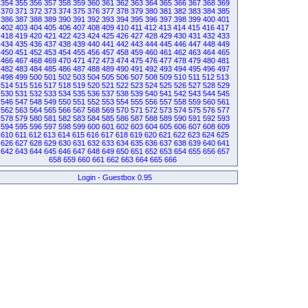
354
355
356
357
358
359
360
361
362
363
364
365
366
367
368
369
370
371
372
373
374
375
376
377
378
379
380
381
382
383
384
385
386
387
388
389
390
391
392
393
394
395
396
397
398
399
400
401
402
403
404
405
406
407
408
409
410
411
412
413
414
415
416
417
418
419
420
421
422
423
424
425
426
427
428
429
430
431
432
433
434
435
436
437
438
439
440
441
442
443
444
445
446
447
448
449
450
451
452
453
454
455
456
457
458
459
460
461
462
463
464
465
466
467
468
469
470
471
472
473
474
475
476
477
478
479
480
481
482
483
484
485
486
487
488
489
490
491
492
493
494
495
496
497
498
499
500
501
502
503
504
505
506
507
508
509
510
511
512
513
514
515
516
517
518
519
520
521
522
523
524
525
526
527
528
529
530
531
532
533
534
535
536
537
538
539
540
541
542
543
544
545
546
547
548
549
550
551
552
553
554
555
556
557
558
559
560
561
562
563
564
565
566
567
568
569
570
571
572
573
574
575
576
577
578
579
580
581
582
583
584
585
586
587
588
589
590
591
592
593
594
595
596
597
598
599
600
601
602
603
604
605
606
607
608
609
610
611
612
613
614
615
616
617
618
619
620
621
622
623
624
625
626
627
628
629
630
631
632
633
634
635
636
637
638
639
640
641
642
643
644
645
646
647
648
649
650
651
652
653
654
655
656
657
658
659
660
661
662
663
664
665
666
Login
-
Guestbox 0.95