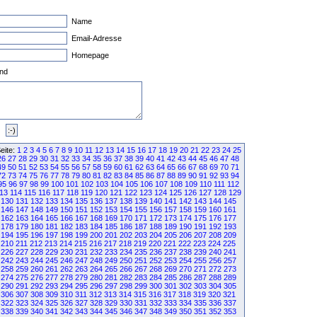
Name
Email-Adresse
Homepage
nd
eite:
1
2
3
4
5
6
7
8
9
10
11
12
13
14
15
16
17
18
19
20
21
22
23
24
25
26
27
28
29
30
31
32
33
34
35
36
37
38
39
40
41
42
43
44
45
46
47
48
49
50
51
52
53
54
55
56
57
58
59
60
61
62
63
64
65
66
67
68
69
70
71
72
73
74
75
76
77
78
79
80
81
82
83
84
85
86
87
88
89
90
91
92
93
94
95
96
97
98
99
100
101
102
103
104
105
106
107
108
109
110
111
112
13
114
115
116
117
118
119
120
121
122
123
124
125
126
127
128
129
130
131
132
133
134
135
136
137
138
139
140
141
142
143
144
145
146
147
148
149
150
151
152
153
154
155
156
157
158
159
160
161
162
163
164
165
166
167
168
169
170
171
172
173
174
175
176
177
178
179
180
181
182
183
184
185
186
187
188
189
190
191
192
193
194
195
196
197
198
199
200
201
202
203
204
205
206
207
208
209
210
211
212
213
214
215
216
217
218
219
220
221
222
223
224
225
226
227
228
229
230
231
232
233
234
235
236
237
238
239
240
241
242
243
244
245
246
247
248
249
250
251
252
253
254
255
256
257
258
259
260
261
262
263
264
265
266
267
268
269
270
271
272
273
274
275
276
277
278
279
280
281
282
283
284
285
286
287
288
289
290
291
292
293
294
295
296
297
298
299
300
301
302
303
304
305
306
307
308
309
310
311
312
313
314
315
316
317
318
319
320
321
322
323
324
325
326
327
328
329
330
331
332
333
334
335
336
337
338
339
340
341
342
343
344
345
346
347
348
349
350
351
352
353