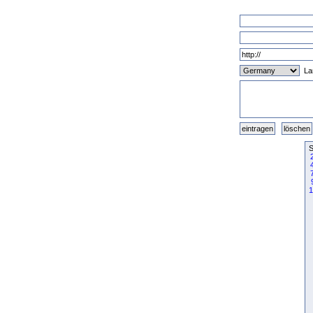
La
S
1